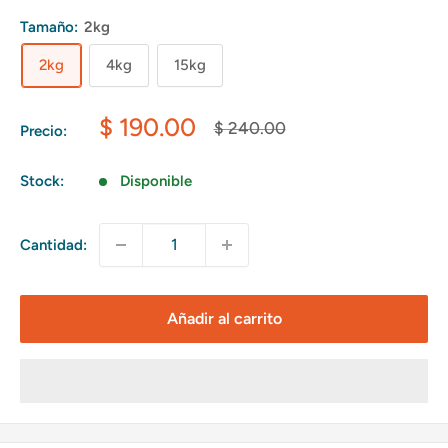
Tamaño:
2kg
2kg
4kg
15kg
Precio
$ 190.00
Precio
$ 240.00
Precio:
habitual
de
venta
Stock:
Disponible
Cantidad:
Añadir al carrito