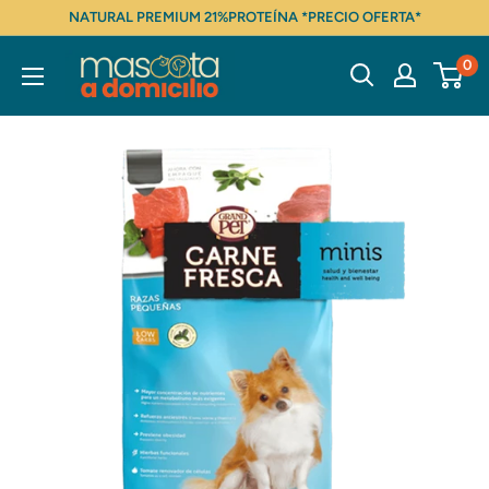
Ir
NATURAL PREMIUM 21%PROTEÍNA *PRECIO OFERTA*
directamente
Mascota
0
al
a
contenido
domicilio