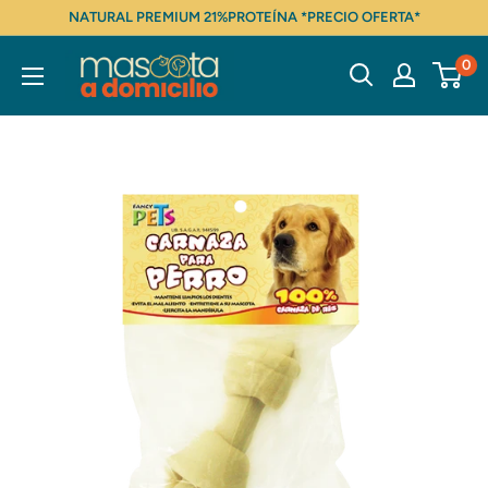
Ir
NATURAL PREMIUM 21%PROTEÍNA *PRECIO OFERTA*
directamente
Mascota
0
al
a
contenido
domicilio