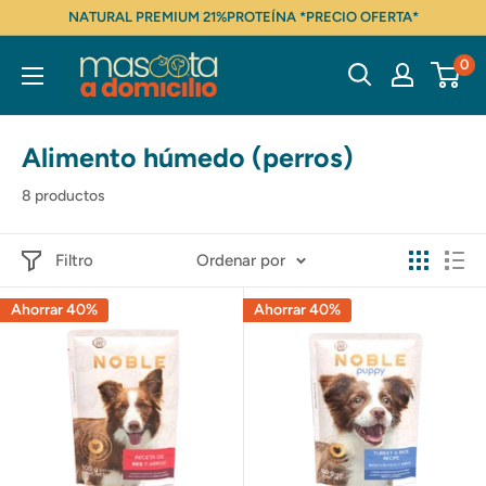
Ir
NATURAL PREMIUM 21%PROTEÍNA *PRECIO OFERTA*
directamente
Mascota
0
al
a
contenido
domicilio
Alimento húmedo (perros)
8 productos
Filtro
Ordenar por
Ahorrar 40%
Ahorrar 40%