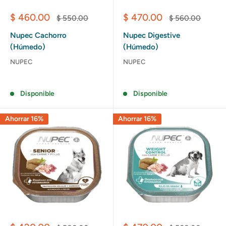
Precio
Precio
$ 460.00
$ 470.00
Precio
Precio
$ 550.00
$ 560.00
de
habitual
de
habitual
venta
venta
Nupec Cachorro
Nupec Digestive
(Húmedo)
(Húmedo)
NUPEC
NUPEC
Reseñas
Reseñas
Disponible
Disponible
Ahorrar 16%
Ahorrar 16%