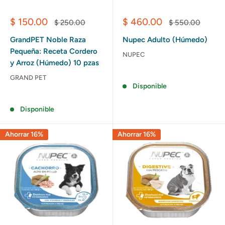
Precio
Precio
$ 150.00
$ 460.00
Precio
Precio
$ 250.00
$ 550.00
de
habitual
de
habitual
venta
venta
GrandPET Noble Raza
Nupec Adulto (Húmedo)
Pequeña: Receta Cordero
NUPEC
y Arroz (Húmedo) 10 pzas
Reseñas
GRAND PET
Disponible
Reseñas
Disponible
Ahorrar 16%
Ahorrar 16%