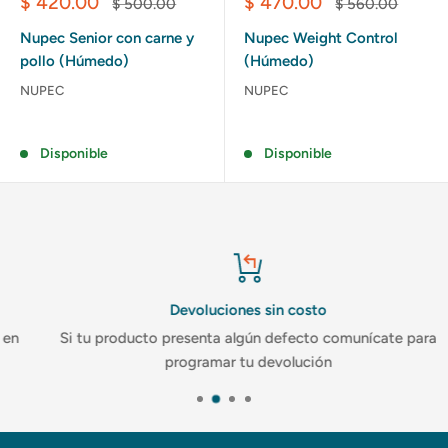
Precio
Precio
$ 420.00
$ 470.00
Precio
Precio
$ 500.00
$ 560.00
de
habitual
de
habitual
venta
venta
Nupec Senior con carne y
Nupec Weight Control
pollo (Húmedo)
(Húmedo)
NUPEC
NUPEC
Reseñas
Reseñas
Disponible
Disponible
Devoluciones sin costo
Si tu producto presenta algún defecto comunícate para
programar tu devolución