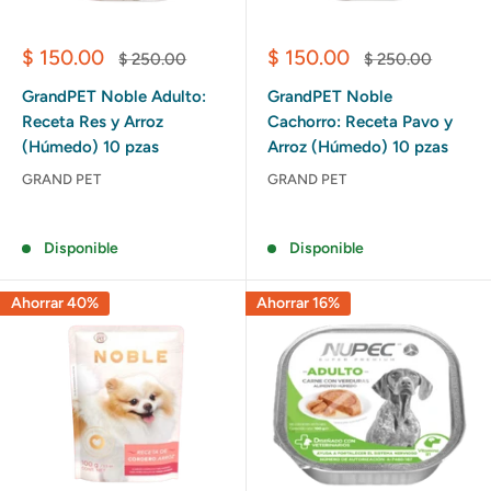
Precio
Precio
$ 150.00
$ 150.00
Precio
Precio
$ 250.00
$ 250.00
de
habitual
de
habitual
venta
venta
GrandPET Noble Adulto:
GrandPET Noble
Receta Res y Arroz
Cachorro: Receta Pavo y
(Húmedo) 10 pzas
Arroz (Húmedo) 10 pzas
GRAND PET
GRAND PET
Reseñas
Reseñas
Disponible
Disponible
Ahorrar 40%
Ahorrar 16%